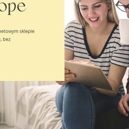
lope
netowym sklepie
, bez