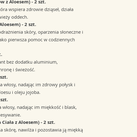
w z Aloesem) - 2 szt.
która wspiera zdrowie dziąseł, działa
wieży oddech.
Aloesem) - 2 szt.
odrażnienia skóry, oparzenia słoneczne i
 jako pierwsza pomoc w codziennych
.
ant bez dodatku aluminium,
hronę i świeżość.
szt.
ia włosy, nadając im zdrowy połysk i
oesu i oleju jojoba.
szt.
a włosy, nadając im miękkość i blask,
zesywanie.
Ciała z Aloesem) - 2 szt.
za skórę, nawilża i pozostawia ją miękką