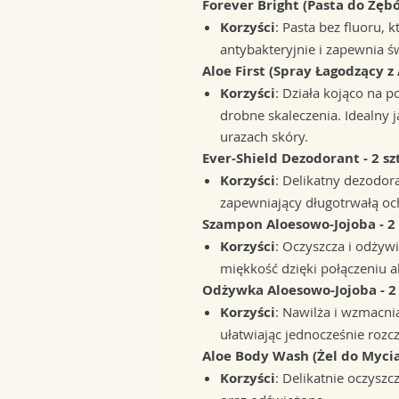
Forever Bright (Pasta do Zębó
Korzyści
: Pasta bez fluoru, 
antybakteryjnie i zapewnia ś
Aloe First (Spray Łagodzący z 
Korzyści
: Działa kojąco na p
drobne skaleczenia. Idealny
urazach skóry.
Ever-Shield Dezodorant - 2 szt
Korzyści
: Delikatny dezodor
zapewniający długotrwałą oc
Szampon Aloesowo-Jojoba - 2 
Korzyści
: Oczyszcza i odżyw
miękkość dzięki połączeniu al
Odżywka Aloesowo-Jojoba - 2 
Korzyści
: Nawilża i wzmacni
ułatwiając jednocześnie rozc
Aloe Body Wash (Żel do Mycia 
Korzyści
: Delikatnie oczyszc