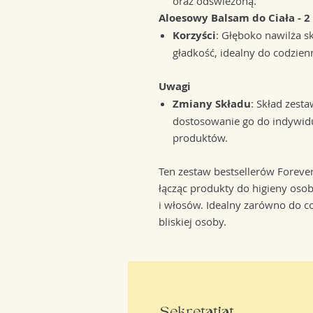
oraz odświeżoną.
Aloesowy Balsam do Ciała - 2 
Korzyści
: Głęboko nawilża sk
gładkość, idealny do codzienn
Uwagi
Zmiany Składu
: Skład zest
dostosowanie go do indywidu
produktów.
Ten zestaw bestsellerów Foreve
łącząc produkty do higieny osob
i włosów. Idealny zarówno do co
bliskiej osoby.