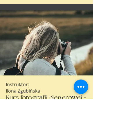
Instruktor:
Ilona Zgubińska
Kurs fotografii plenerowej -
praca przy sesji zdjęciowej
z klientem