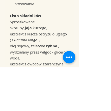
stosowania.
Lista składników
Sproszkowane
skorupy
jaja
kurzego,
ekstrakt z kłącza ostryżu długiego
(
Curcuma longa
),
olej sojowy, żelatyna
rybna
,
wydzielany przez wilgoć - glicerol,
woda,
ekstrakt z owoców szarańczyna
strąkowego - chleba
świętojańskiego (
Ceratonia
siliqua
).
Forever Move to doskonałe
rozwiązanie dla osób pragnących
wspierać zdrowie swoich stawów,