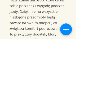
sobie porządek i wygodę podczas
jazdy. Dzięki niemu wszystkie
niezbędne przedmioty będą
zawsze na swoim miejscu, co
zwiększa komfort podróżowania.
To praktyczny dodatek, który
ułatwi życie zarówno kierowcy, jak
i pasażerom.
Sekretatiat
pon-pt 10:00 - 18:00 (umów się na
spotkanie)
sob: nieczynne
-
informacji udzielamy
telefonicznie lub meilowo