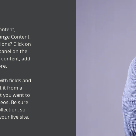
ontent, 
ange Content. 
ions? Click on 
anel on the 
 content, add 
re.
with fields and 
 it from a 
nt you want to 
deos. Be sure 
llection, so 
ur live site. 