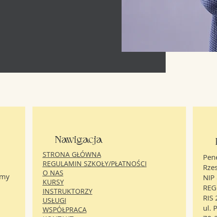
Nawigacja
STRONA GŁÓWNA
Pen
REGULAMIN SZKOŁY/PŁATNOŚCI
Rze
O NAS
amy
NIP
KURSY
REG
INSTRUKTORZY
RIS
USŁUGI
ul.
WSPÓŁPRACA