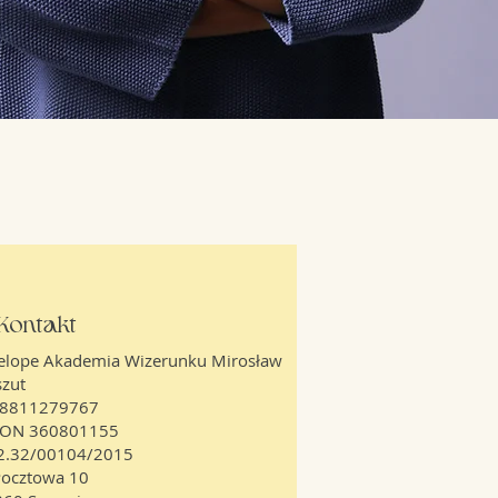
Kontakt
elope Akademia Wizerunku Mirosław
szut
 8811279767
ON 360801155
 2.32/00104/2015
 Pocztowa 10