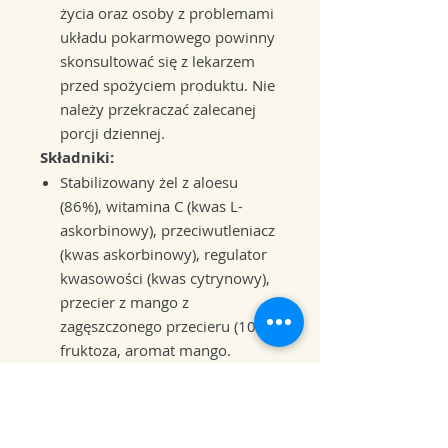
życia oraz osoby z problemami
układu pokarmowego powinny
skonsultować się z lekarzem
przed spożyciem produktu. Nie
należy przekraczać zalecanej
porcji dziennej.
Składniki:
Stabilizowany żel z aloesu
(86%), witamina C (kwas L-
askorbinowy), przeciwutleniacz
(kwas askorbinowy), regulator
kwasowości (kwas cytrynowy),
przecier z mango z
zagęszczonego przecieru (10%),
fruktoza, aromat mango.
Forever Aloe Mango to doskonały
wybór dla tych, którzy chcą
połączyć zdrowy styl życia z
przyjemnością picia napojów o