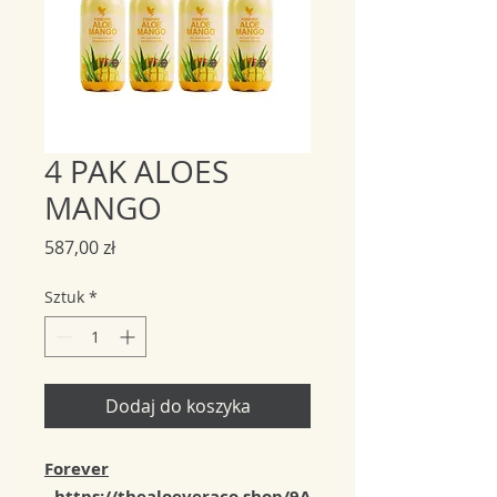
4 PAK ALOES
MANGO
Cena
587,00 zł
Sztuk
*
Dodaj do koszyka
Forever
- https://thealoeveraco.shop/9A