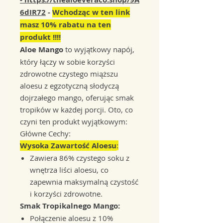
6dIR72
-
Wchodząc w ten link
masz 10% rabatu na ten
produkt !!!!
Aloe Mango
to wyjątkowy napój,
który łączy w sobie korzyści
zdrowotne czystego miąższu
aloesu z egzotyczną słodyczą
dojrzałego mango, oferując smak
tropików w każdej porcji. Oto, co
czyni ten produkt wyjątkowym:
Główne Cechy:
Wysoka Zawartość Aloesu
:
Zawiera 86% czystego soku z
wnętrza liści aloesu, co
zapewnia maksymalną czystość
i korzyści zdrowotne.
Smak Tropikalnego Mango:
Połączenie aloesu z 10%