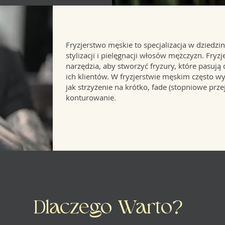
Fryzjerstwo męskie to specjalizacja w dziedzin
stylizacji i pielęgnacji włosów mężczyzn. Fryzj
narzędzia, aby stworzyć fryzury, które pasują 
ich klientów. W fryzjerstwie męskim często wyk
jak strzyżenie na krótko, fade (stopniowe prze
konturowanie.
Dlaczego Warto?