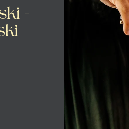
ski -
ski