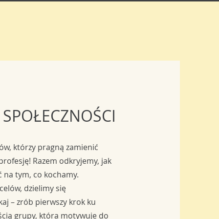
 SPOŁECZNOŚCI
ów, którzy pragną zamienić
rofesję! Razem odkryjemy, jak
ać na tym, co kochamy.
elów, dzielimy się
kaj – zrób pierwszy krok ku
ęścią grupy, która motywuje do