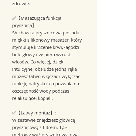
zdrowie.
✅【Masażująca funkcja
prysznica】:
Słuchawka prysznicowa posiada
miękki silikonowy masażer, który
stymuluje krążenie krwi, łagodzi
bóle głowy i wspiera wzrost
włosów. Co więcej, dzięki
intuicyjnej obsłudze jedną ręką
możesz łatwo włączać i wyłączać
funkcję natrysku, co pozwala na
oszczędność wody podczas
relaksującej kąpieli.
✅【Łatwy montaż】:
W zestawie znajdziesz głowicę
prysznicową z filtrem, 1,5-
metrowy wąż prysznicowy, dwa