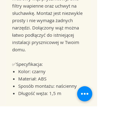
filtry wapienne oraz uchwyt na
słuchawkę. Montaż jest niezwykle
prosty i nie wymaga żadnych
narzędzi. Dołączony wąż można
łatwo podłączyć do istniejącej
instalacji prysznicowej w Twoim
domu.
✅Specyfikacja:
Kolor: czarny
Materiał: ABS
Sposób montażu: naścienny
Długość węża: 1,5 m
✅Lista pakowania:
1x głowica prysznicowa
1x wąż
1x uchwyt