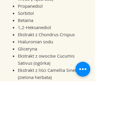
Propanediol
Sorbitol
Betaina
1,2-Heksanediol
Ekstrakt z Chondrus Crispus
Hialuronian sodu
Gliceryna
Ekstrakt z owoców Cucumis
Sativus (ogórka)
Ekstrakt z liści Camellia Sinensis
(zielona herbata)
Ekstrakt z Spirodela Polyrhiza
EDTA disodowa
Beta-glukan
Sorbinian potasu
Logic by Forever™ Soothing Gel
Moisturizer to doskonały wybór